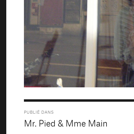
Navigation
PUBLIÉ DANS
de
Mr. Pied & Mme Main
l’article