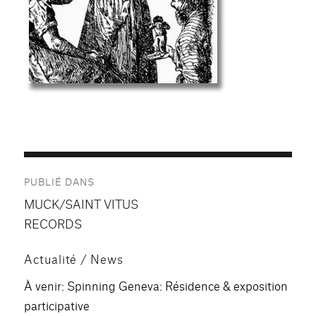
Navigation
PUBLIÉ DANS
de
MUCK/SAINT VITUS
l’article
RECORDS
Actualité / News
À venir: Spinning Geneva: Résidence & exposition
participative