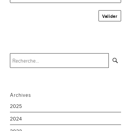
Rec
Recherche
pour :
Archives
2025
2024
2023