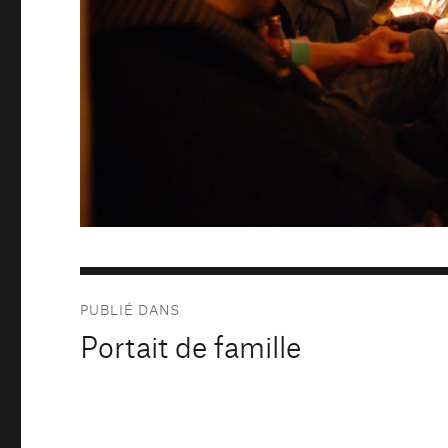
Navigation
PUBLIÉ DANS
de
Portait de famille
l’article