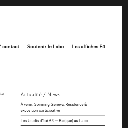
/ contact
Soutenir le Labo
Les affiches F4
te
Actualité / News
À venir: Spinning Geneva: Résidence &
exposition participative
Les Jeudis d’été #3 — Bis(que) au Labo