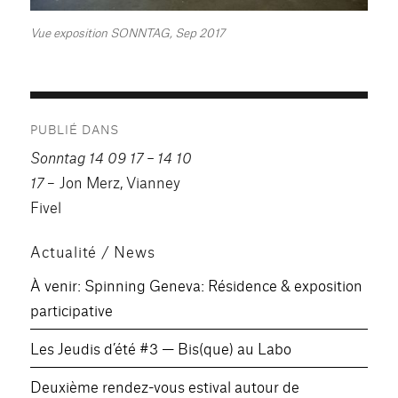
Vue exposition SONNTAG, Sep 2017
Navigation
PUBLIÉ DANS
de
Sonntag 14 09 17 – 14 10
l’article
17
– Jon Merz, Vianney
Fivel
Actualité / News
À venir: Spinning Geneva: Résidence & exposition
participative
Les Jeudis d’été #3 — Bis(que) au Labo
Deuxième rendez-vous estival autour de