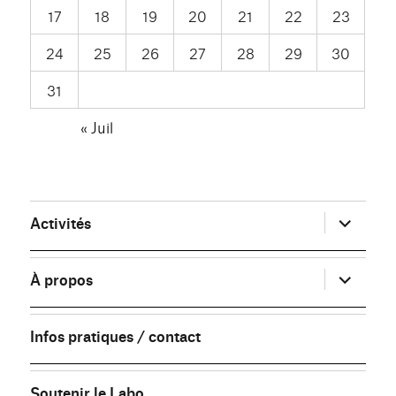
17
18
19
20
21
22
23
24
25
26
27
28
29
30
31
« Juil
ouvrir
Activités
le
sous-
menu
ouvrir
À propos
le
sous-
menu
Infos pratiques / contact
Soutenir le Labo