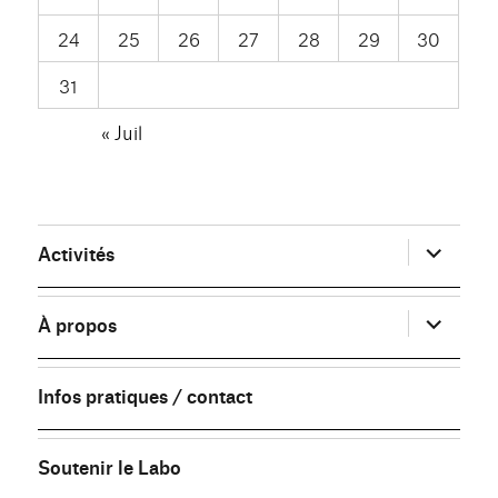
24
25
26
27
28
29
30
31
« Juil
ouvrir
Activités
le
sous-
menu
ouvrir
À propos
le
sous-
menu
Infos pratiques / contact
Soutenir le Labo