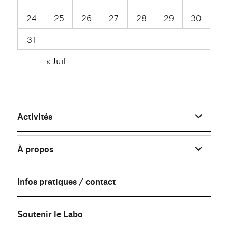
24
25
26
27
28
29
30
31
« Juil
ouvrir
Activités
le
sous-
menu
ouvrir
À propos
le
sous-
menu
Infos pratiques / contact
Soutenir le Labo