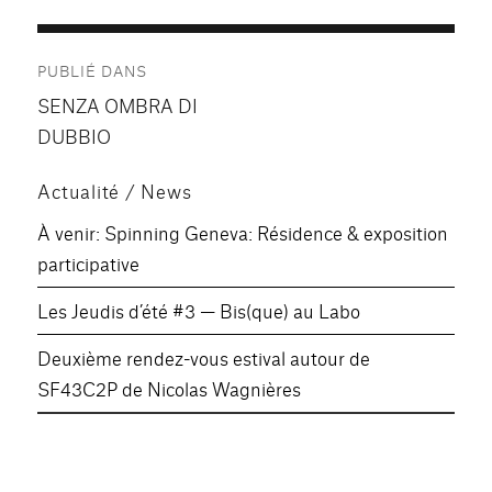
Navigation
PUBLIÉ DANS
de
SENZA OMBRA DI
l’article
DUBBIO
Actualité / News
À venir: Spinning Geneva: Résidence & exposition
participative
Les Jeudis d’été #3 — Bis(que) au Labo
Deuxième rendez-vous estival autour de
SF43C2P de Nicolas Wagnières