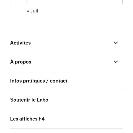
« Juil
ouvrir
Activités
le
sous-
menu
ouvrir
À propos
le
sous-
menu
Infos pratiques / contact
Soutenir le Labo
Les affiches F4