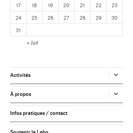
17
18
19
20
21
22
23
24
25
26
27
28
29
30
31
« Juil
ouvrir
Activités
le
sous-
menu
ouvrir
À propos
le
sous-
menu
Infos pratiques / contact
Soutenir le Labo