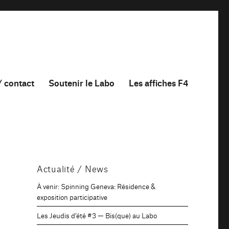
/ contact
Soutenir le Labo
Les affiches F4
Actualité / News
À venir: Spinning Geneva: Résidence &
exposition participative
Les Jeudis d’été #3 — Bis(que) au Labo