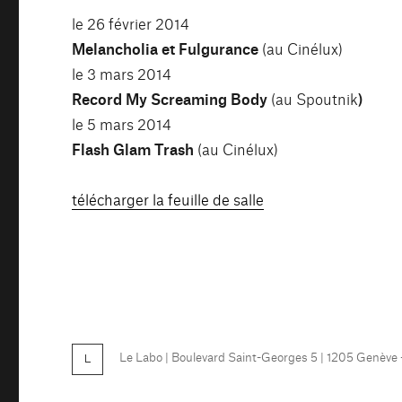
le 26 février 2014
Melancholia et Fulgurance
(au Cinélux)
le 3 mars 2014
Record My Screaming Body
(au Spoutnik
)
le 5 mars 2014
Flash Glam Trash
(au Cinélux)
télécharger la feuille de salle
Le Labo
| Boulevard Saint-Georges 5 | 1205 Genève
FB