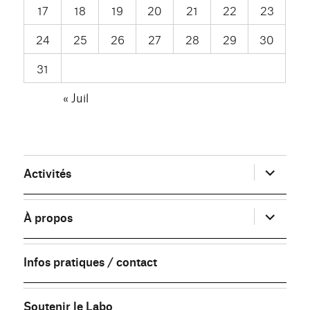
17
18
19
20
21
22
23
24
25
26
27
28
29
30
31
« Juil
ouvrir
Activités
le
sous-
menu
ouvrir
À propos
le
sous-
menu
Infos pratiques / contact
Soutenir le Labo