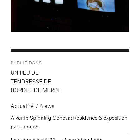
Navigation
PUBLIÉ DANS
de
UN PEU DE
l’article
TENDRESSE DE
BORDEL DE MERDE
Actualité / News
À venir: Spinning Geneva: Résidence & exposition
participative
Les Jeudis d’été #3 — Bis(que) au Labo