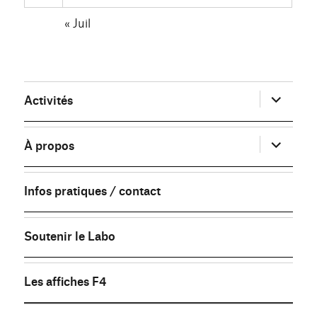
« Juil
ouvrir
Activités
le
sous-
menu
ouvrir
À propos
le
sous-
menu
Infos pratiques / contact
Soutenir le Labo
Les affiches F4