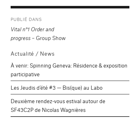
Navigation
PUBLIÉ DANS
de
Vital n°1 Order and
l’article
progress
– Group Show
Actualité / News
À venir: Spinning Geneva: Résidence & exposition
participative
Les Jeudis d’été #3 — Bis(que) au Labo
Deuxième rendez-vous estival autour de
SF43C2P de Nicolas Wagnières