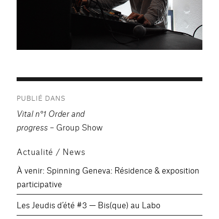
Navigation
PUBLIÉ DANS
de
Vital n°1 Order and
l’article
progress
– Group Show
Actualité / News
À venir: Spinning Geneva: Résidence & exposition
participative
Les Jeudis d’été #3 — Bis(que) au Labo