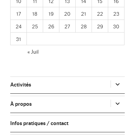
10
11
12
13
14
15
16
17
18
19
20
21
22
23
24
25
26
27
28
29
30
31
« Juil
ouvrir
Activités
le
sous-
menu
ouvrir
À propos
le
sous-
menu
Infos pratiques / contact