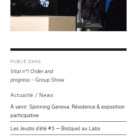
Navigation
PUBLIÉ DANS
de
Vital n°1 Order and
l’article
progress
– Group Show
Actualité / News
À venir: Spinning Geneva: Résidence & exposition
participative
Les Jeudis d’été #3 — Bis(que) au Labo