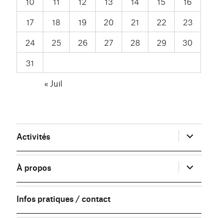
10
11
12
13
14
15
16
17
18
19
20
21
22
23
24
25
26
27
28
29
30
31
« Juil
ouvrir
Activités
le
sous-
menu
ouvrir
À propos
le
sous-
menu
Infos pratiques / contact