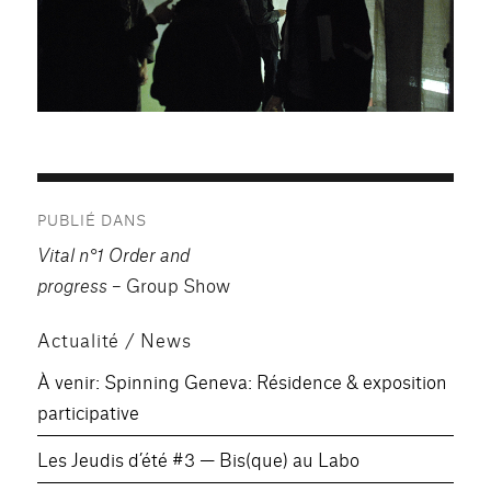
Navigation
PUBLIÉ DANS
de
Vital n°1 Order and
l’article
progress
– Group Show
Actualité / News
À venir: Spinning Geneva: Résidence & exposition
participative
Les Jeudis d’été #3 — Bis(que) au Labo