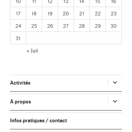
10
11
12
13
14
15
16
17
18
19
20
21
22
23
24
25
26
27
28
29
30
31
« Juil
ouvrir
Activités
le
sous-
menu
ouvrir
À propos
le
sous-
menu
Infos pratiques / contact