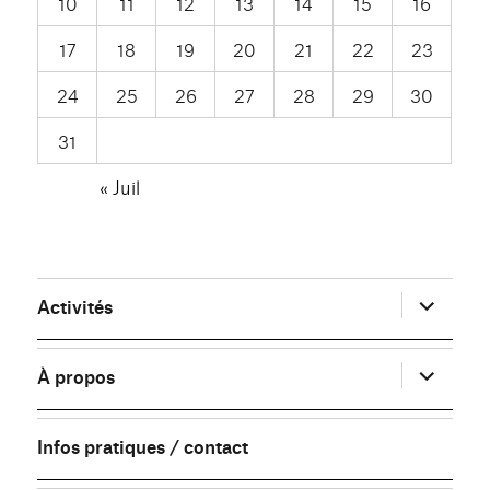
10
11
12
13
14
15
16
17
18
19
20
21
22
23
24
25
26
27
28
29
30
31
« Juil
ouvrir
Activités
le
sous-
menu
ouvrir
À propos
le
sous-
menu
Infos pratiques / contact