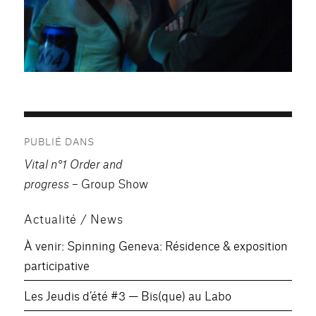
Navigation
PUBLIÉ DANS
de
Vital n°1 Order and
l’article
progress
– Group Show
Actualité / News
À venir: Spinning Geneva: Résidence & exposition
participative
Les Jeudis d’été #3 — Bis(que) au Labo