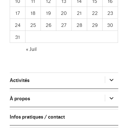
10
11
12
13
14
15
16
17
18
19
20
21
22
23
24
25
26
27
28
29
30
31
« Juil
ouvrir
Activités
le
sous-
menu
ouvrir
À propos
le
sous-
menu
Infos pratiques / contact