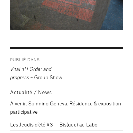
Navigation
PUBLIÉ DANS
de
Vital n°1 Order and
l’article
progress
– Group Show
Actualité / News
À venir: Spinning Geneva: Résidence & exposition
participative
Les Jeudis d’été #3 — Bis(que) au Labo