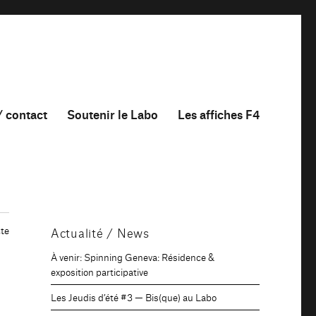
/ contact
Soutenir le Labo
Les affiches F4
te
Actualité / News
À venir: Spinning Geneva: Résidence &
exposition participative
Les Jeudis d’été #3 — Bis(que) au Labo