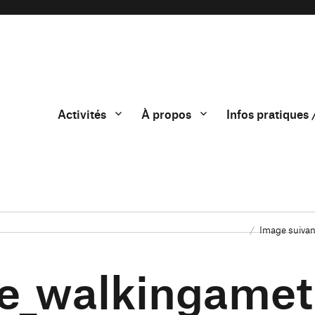
Activités
À propos
Infos pratiques 
Image suivan
ne_walkingamet