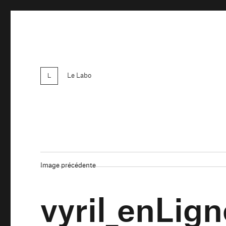
Le Labo
Image précédente
vyril_enLig