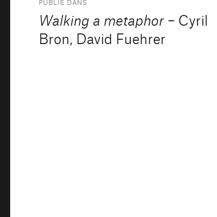
PUBLIÉ DANS
de
Walking a metaphor
– Cyril
l’article
Bron, David Fuehrer