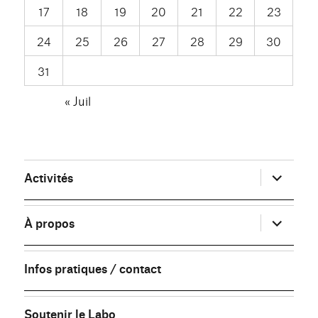
17
18
19
20
21
22
23
24
25
26
27
28
29
30
31
« Juil
ouvrir
Activités
le
sous-
menu
ouvrir
À propos
le
sous-
menu
Infos pratiques / contact
Soutenir le Labo