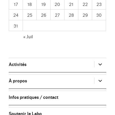
17
18
19
20
21
22
23
24
25
26
27
28
29
30
31
« Juil
ouvrir
Activités
le
sous-
menu
ouvrir
À propos
le
sous-
menu
Infos pratiques / contact
Soutenir le Labo