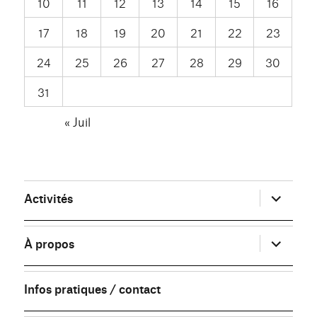
10
11
12
13
14
15
16
17
18
19
20
21
22
23
24
25
26
27
28
29
30
31
« Juil
ouvrir
Activités
le
sous-
menu
ouvrir
À propos
le
sous-
menu
Infos pratiques / contact