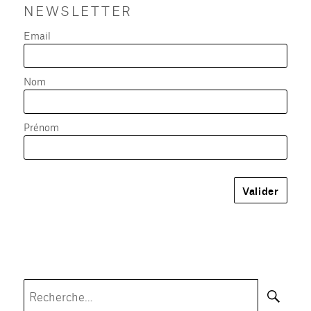
NEWSLETTER
Email
Nom
Prénom
Rec
Recherche
pour :