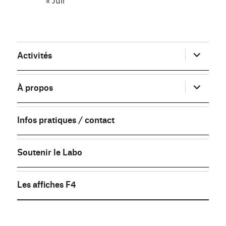
ouvrir
Activités
le
sous-
menu
ouvrir
À propos
le
sous-
menu
Infos pratiques / contact
Soutenir le Labo
Les affiches F4
FB