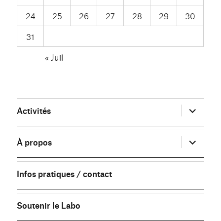
24
25
26
27
28
29
30
31
« Juil
ouvrir
Activités
le
sous-
menu
ouvrir
À propos
le
sous-
menu
Infos pratiques / contact
Soutenir le Labo