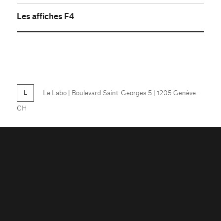
Les affiches F4
FB
Le Labo
| Boulevard Saint-Georges 5 | 1205 Genève –
CH