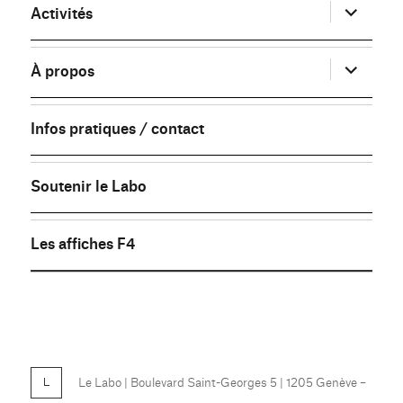
ouvrir
Activités
le
sous-
menu
ouvrir
À propos
le
sous-
menu
Infos pratiques / contact
Soutenir le Labo
Les affiches F4
FB
Le Labo
| Boulevard Saint-Georges 5 | 1205 Genève –