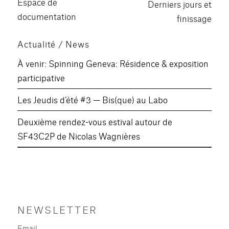
Publication
Espace de
Publication
Derniers jours et
précédente :
l’article
documentation
suivante :
finissage
Actualité / News
À venir: Spinning Geneva: Résidence & exposition
participative
Les Jeudis d’été #3 — Bis(que) au Labo
Deuxième rendez-vous estival autour de
SF43C2P de Nicolas Wagnières
NEWSLETTER
Email