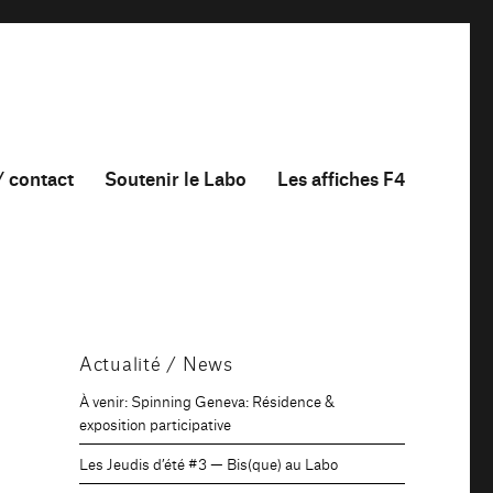
/ contact
Soutenir le Labo
Les affiches F4
Actualité / News
À venir: Spinning Geneva: Résidence &
exposition participative
Les Jeudis d’été #3 — Bis(que) au Labo