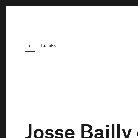
Le Labo
Josse Baill