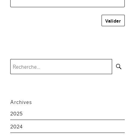
Rec
Recherche
pour :
Archives
2025
2024