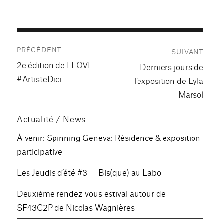
Navigation
PRÉCÉDENT
SUIVANT
de
Publication
2e édition de I LOVE
Publication
Derniers jours de
précédente :
l’article
#ArtisteDici
suivante :
l’exposition de Lyla
Marsol
Actualité / News
À venir: Spinning Geneva: Résidence & exposition
participative
Les Jeudis d’été #3 — Bis(que) au Labo
Deuxième rendez-vous estival autour de
SF43C2P de Nicolas Wagnières