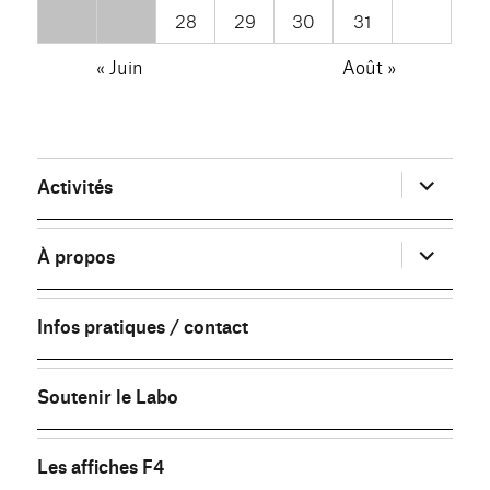
26
27
28
29
30
31
« Juin
Août »
ouvrir
Activités
le
sous-
menu
ouvrir
À propos
le
sous-
menu
Infos pratiques / contact
Soutenir le Labo
Les affiches F4