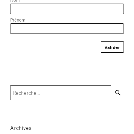
Prénom
Rec
Recherche
pour :
Archives