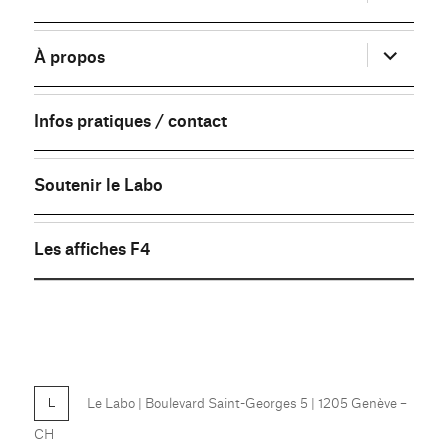
le
sous-
menu
ouvrir
À propos
le
sous-
menu
Infos pratiques / contact
Soutenir le Labo
Les affiches F4
FB
Le Labo
| Boulevard Saint-Georges 5 | 1205 Genève –
CH