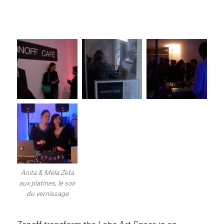
Anita & Mela Zeta
aux platines, le soir
du vernissage
Zonoff transform the Labo Art Space in an