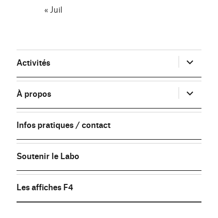
« Juil
ouvrir
Activités
le
sous-
menu
ouvrir
À propos
le
sous-
menu
Infos pratiques / contact
Soutenir le Labo
Les affiches F4