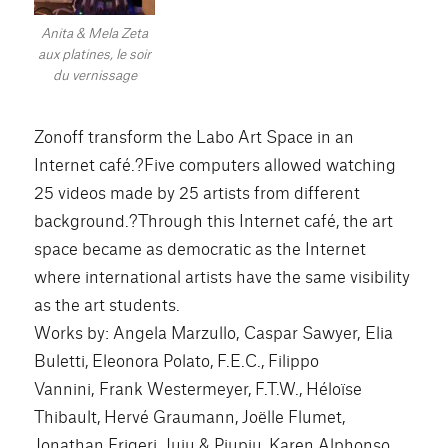
Anita & Mela Zeta
aux platines, le soir
du vernissage
Zonoff transform the Labo Art Space in an
Internet café.?Five computers allowed watching
25 videos made by 25 artists from different
background.?Through this Internet café, the art
space became as democratic as the Internet
where international artists have the same visibility
as the art students.
Works by: Angela Marzullo, Caspar Sawyer, Elia
Buletti, Eleonora Polato, F.E.C., Filippo
Vannini, Frank Westermeyer, F.T.W., Héloïse
Thibault, Hervé Graumann, Joëlle Flumet,
Jonathan Frigeri, Juju & Piupiu, Karen Alphonso,