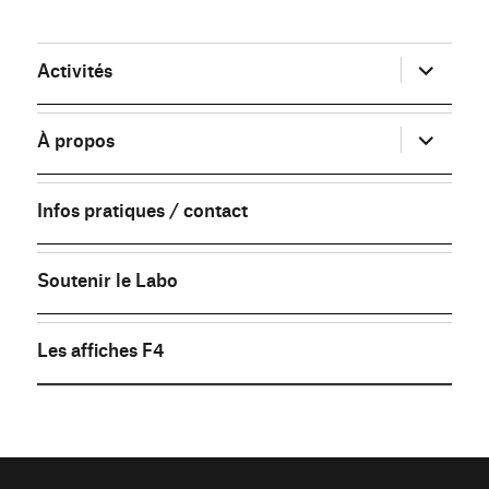
ouvrir
Activités
le
sous-
menu
ouvrir
À propos
le
sous-
menu
Infos pratiques / contact
Soutenir le Labo
Les affiches F4
FB