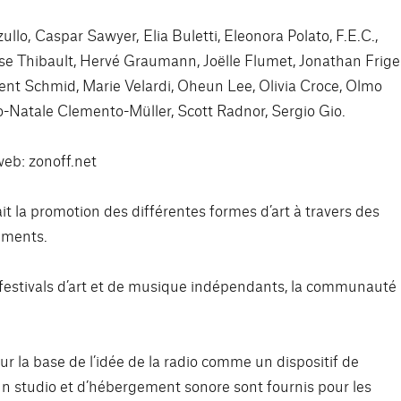
llo, Caspar Sawyer, Elia Buletti, Eleonora Polato, F.E.C.,
ïse Thibault, Hervé Graumann, Joëlle Flumet, Jonathan Friger
rent Schmid, Marie Velardi, Oheun Lee, Olivia Croce, Olmo
o-Natale Clemento-Müller, Scott Radnor, Sergio Gio.
web: zonoff.net
ait la promotion des différentes formes d’art à travers des
ements.
es festivals d’art et de musique indépendants, la communauté
r la base de l’idée de la radio comme un dispositif de
 un studio et d’hébergement sonore sont fournis pour les