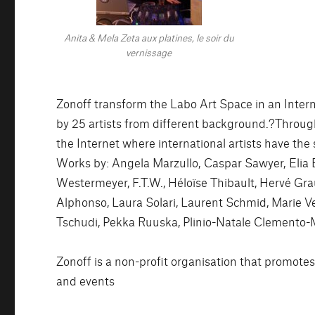
Anita & Mela Zeta aux platines, le soir du
vernissage
Zonoff transform the Labo Art Space in an Inte
by 25 artists from different background.?Through
the Internet where international artists have the s
Works by: Angela Marzullo, Caspar Sawyer, Elia Bu
Westermeyer, F.T.W., Héloïse Thibault, Hervé Gra
Alphonso, Laura Solari, Laurent Schmid, Marie Ve
Tschudi, Pekka Ruuska, Plinio-Natale Clemento-Mü
Zonoff is a non-profit organisation that promote
and events