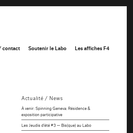
/ contact
Soutenir le Labo
Les affiches F4
Actualité / News
À venir: Spinning Geneva: Résidence &
exposition participative
Les Jeudis d’été #3 — Bis(que) au Labo