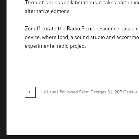
Through various collaborations, it takes part in 
alternative editions
Zonoff curate the
Radio Picnic
residence based on
device, where food, a sound studio and accommoda
experimental radio project
Le Labo
| Boulevard Saint-Georges 5 | 1205 Genève
FB