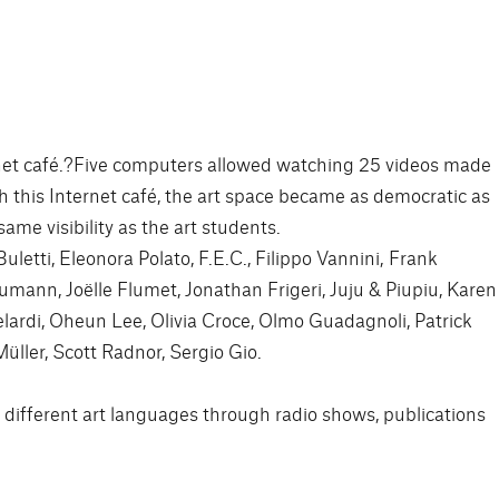
rnet café.?Five computers allowed watching 25 videos made
 this Internet café, the art space became as democratic as
ame visibility as the art students.
letti, Eleonora Polato, F.E.C., Filippo Vannini, Frank
umann, Joëlle Flumet, Jonathan Frigeri, Juju & Piupiu, Karen
lardi, Oheun Lee, Olivia Croce, Olmo Guadagnoli, Patrick
ller, Scott Radnor, Sergio Gio.
s different art languages through radio shows, publications