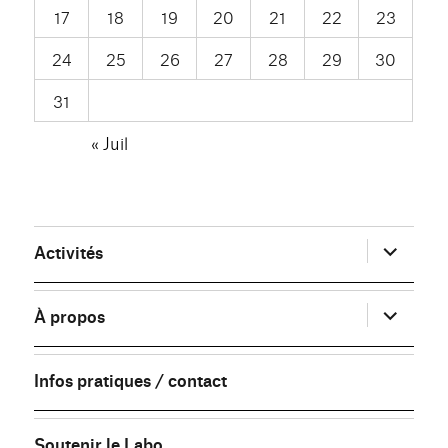
17
18
19
20
21
22
23
24
25
26
27
28
29
30
31
« Juil
ouvrir
Activités
le
sous-
menu
ouvrir
À propos
le
sous-
menu
Infos pratiques / contact
Soutenir le Labo