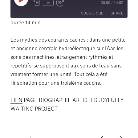
Play
1x
00:00
/
14:52
Rewind
Fast
Episode
10
Forward
SUBSCRIBE
SHARE
Seconds
30
seconds
durée 14 min
SHARE
RSS FEED
Les mythes des courants cachés : dans une petite
LINK
et ancienne centrale hydroélectrique sur l’Aar, les
sons des machines, étrangement rythmés et
EMBED
répétitifs, se superposent aux sons de l’eau sans
vraiment former une unité. Tout cela a été
l’inspiration pour une troisième couche…
LIEN
PAGE BIOGRAPHIE ARTISTES JOYFULLY
WAITING PROJECT
Pagination
PAGE
1