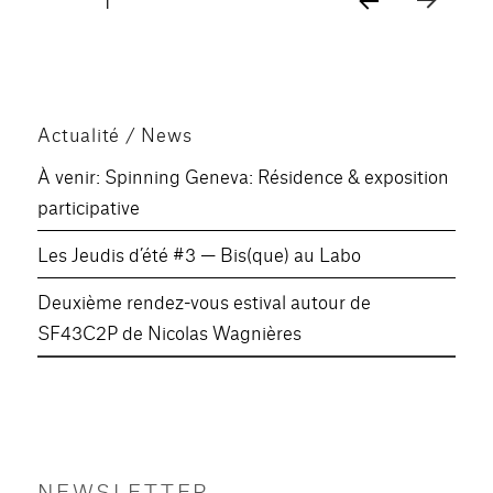
PAG
des
E
SUIV
publications
ANT
E
Actualité / News
À venir: Spinning Geneva: Résidence & exposition
participative
Les Jeudis d’été #3 — Bis(que) au Labo
Deuxième rendez-vous estival autour de
SF43C2P de Nicolas Wagnières
NEWSLETTER