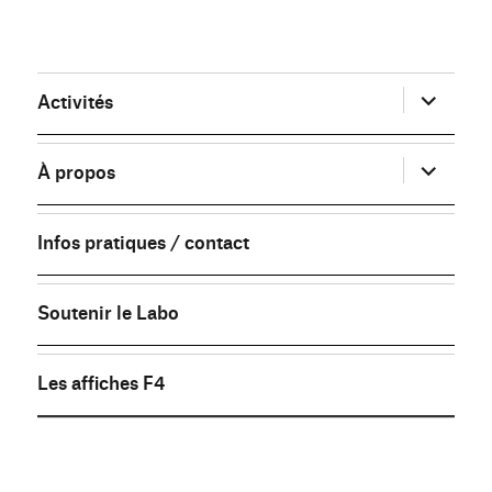
ouvrir
Activités
le
sous-
menu
ouvrir
À propos
le
sous-
menu
Infos pratiques / contact
Soutenir le Labo
Les affiches F4
FB