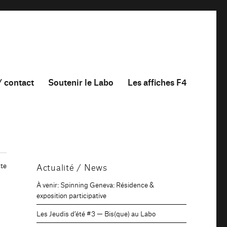
/ contact
Soutenir le Labo
Les affiches F4
te
Actualité / News
À venir: Spinning Geneva: Résidence &
exposition participative
Les Jeudis d’été #3 — Bis(que) au Labo