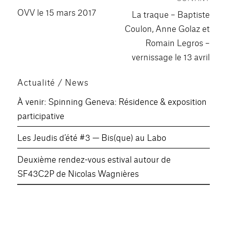
de
Publication
OVV le 15 mars 2017
Publication
La traque – Baptiste
précédente :
l’article
suivante :
Coulon, Anne Golaz et
Romain Legros –
vernissage le 13 avril
Actualité / News
À venir: Spinning Geneva: Résidence & exposition
participative
Les Jeudis d’été #3 — Bis(que) au Labo
Deuxième rendez-vous estival autour de
SF43C2P de Nicolas Wagnières