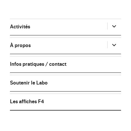
ouvrir
Activités
le
sous-
menu
ouvrir
À propos
le
sous-
menu
Infos pratiques / contact
Soutenir le Labo
Les affiches F4
FB