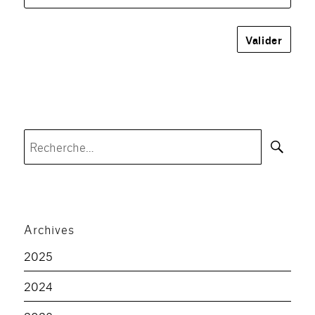
Rec
Recherche
pour :
Archives
2025
2024