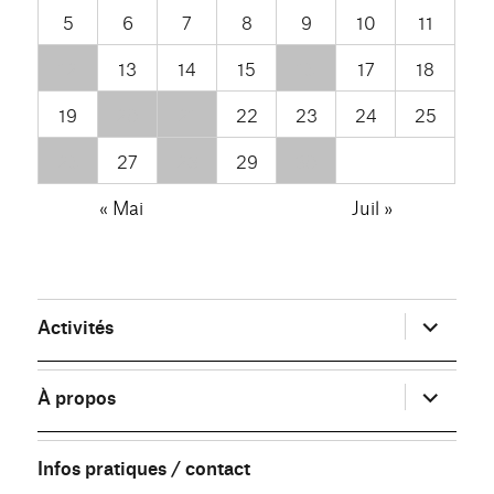
5
6
7
8
9
10
11
12
13
14
15
16
17
18
19
20
21
22
23
24
25
26
27
28
29
30
« Mai
Juil »
ouvrir
Activités
le
sous-
menu
ouvrir
À propos
le
sous-
menu
Infos pratiques / contact