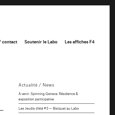
/ contact
Soutenir le Labo
Les affiches F4
Actualité / News
À venir: Spinning Geneva: Résidence &
exposition participative
Les Jeudis d’été #3 — Bis(que) au Labo