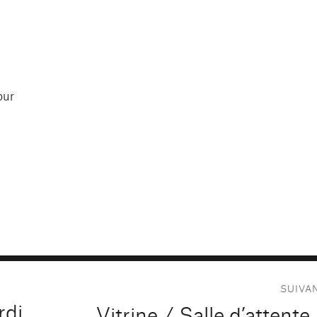
our
SUIVA
rdi
Vitrine / Salle d’attente
Publication