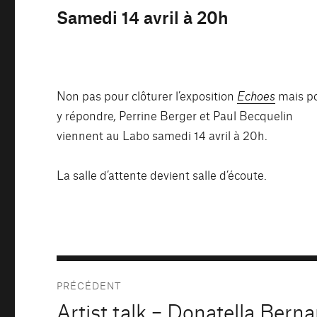
Samedi 14 avril à 20h
Non pas pour clôturer l’exposition
Echoes
mais p
y répondre
,
Perrine Berger et Paul Becquelin
viennent au Labo samedi 14 avril à 20h.
La salle d’attente devient salle d’écoute.
Navigation
PRÉCÉDENT
de
Artist talk – Donatella Berna
Publication