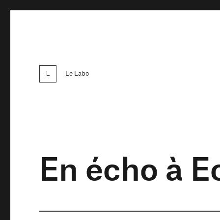
Le Labo
En écho à E