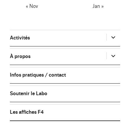
« Nov
Jan »
ouvrir
Activités
le
sous-
menu
ouvrir
À propos
le
sous-
menu
Infos pratiques / contact
Soutenir le Labo
Les affiches F4