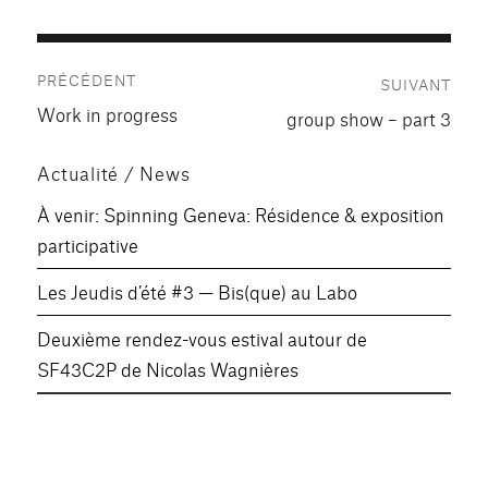
Navigation
PRÉCÉDENT
SUIVANT
de
Publication
Work in progress
Publication
group show – part 3
précédente :
l’article
suivante :
Actualité / News
À venir: Spinning Geneva: Résidence & exposition
participative
Les Jeudis d’été #3 — Bis(que) au Labo
Deuxième rendez-vous estival autour de
SF43C2P de Nicolas Wagnières