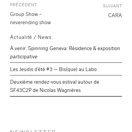
PRÉCÉDENT
SUIVANT
de
Publication
Group Show –
Publication
CARA
précédente :
l’article
neverending show
suivante :
Actualité / News
À venir: Spinning Geneva: Résidence & exposition
participative
Les Jeudis d’été #3 — Bis(que) au Labo
Deuxième rendez-vous estival autour de
SF43C2P de Nicolas Wagnières