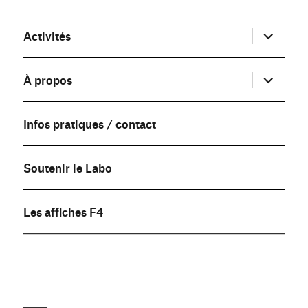
ouvrir
Activités
le
sous-
menu
ouvrir
À propos
le
sous-
menu
Infos pratiques / contact
Soutenir le Labo
Les affiches F4
FB