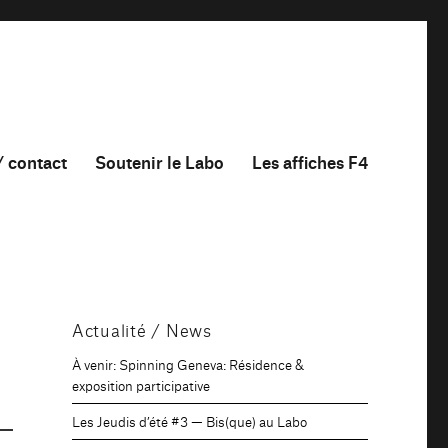
/ contact
Soutenir le Labo
Les affiches F4
Actualité / News
À venir: Spinning Geneva: Résidence &
exposition participative
Les Jeudis d’été #3 — Bis(que) au Labo