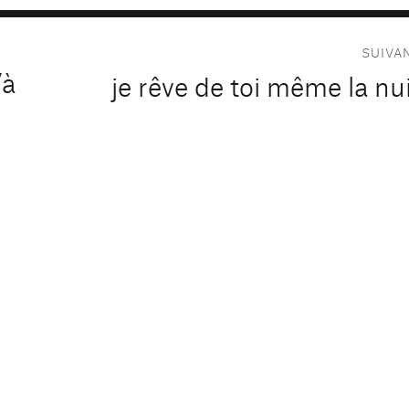
SUIVA
’à
je rêve de toi même la nu
Publication
suivante :