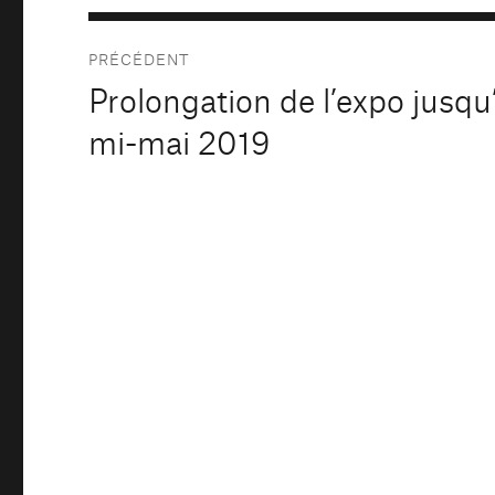
Navigation
PRÉCÉDENT
de
Prolongation de l’expo jusqu
Publication
précédente :
l’article
mi-mai 2019