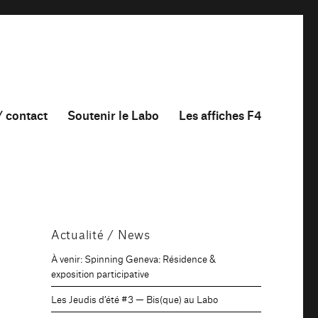
/ contact
Soutenir le Labo
Les affiches F4
Actualité / News
À venir: Spinning Geneva: Résidence &
exposition participative
Les Jeudis d’été #3 — Bis(que) au Labo