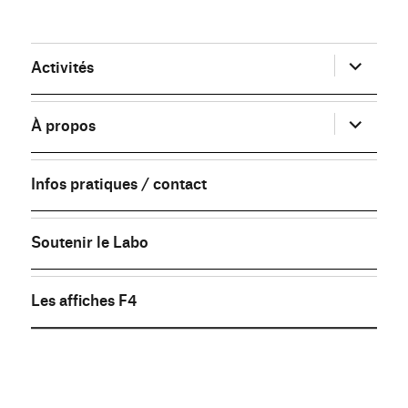
ouvrir
Activités
le
sous-
menu
ouvrir
À propos
le
sous-
menu
Infos pratiques / contact
Soutenir le Labo
Les affiches F4
FB