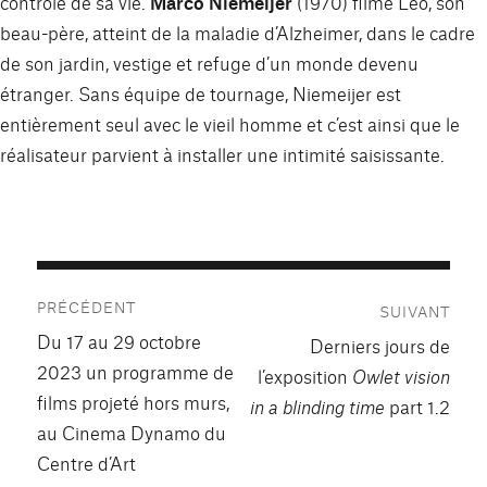
contrôle de sa vie.
Marco Niemeijer
(1970) filme Léo, son
beau-père, atteint de la maladie d’Alzheimer, dans le cadre
de son jardin, vestige et refuge d’un monde devenu
étranger. Sans équipe de tournage, Niemeijer est
entièrement seul avec le vieil homme et c’est ainsi que le
réalisateur parvient à installer une intimité saisissante.
Navigation
PRÉCÉDENT
SUIVANT
de
Publication
Du 17 au 29 octobre
Publication
Derniers jours de
précédente :
l’article
2023 un programme de
suivante :
l’exposition
Owlet vision
films projeté hors murs,
in a blinding time
part 1.2
au Cinema Dynamo du
Centre d’Art