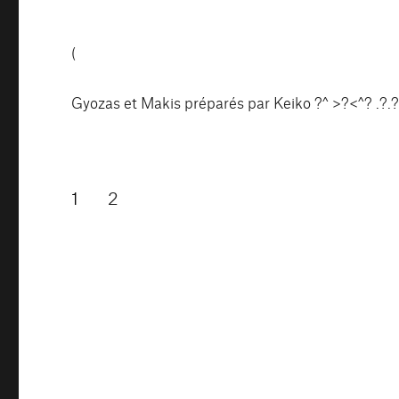
(
Gyozas et Makis préparés par Keiko ?^ >?<^? .?.
Pagination
PAGE
PAGE
1
2
des
publications