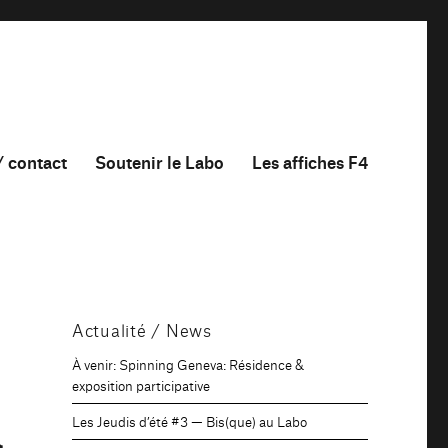
/ contact
Soutenir le Labo
Les affiches F4
Actualité / News
À venir: Spinning Geneva: Résidence &
exposition participative
à
Les Jeudis d’été #3 — Bis(que) au Labo