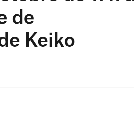
e de
 de Keiko