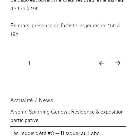
de 15h à 19h
En mars, présence de l’artiste les jeudis de 15h à
19h
Pagination
PAGE
1
PAG
des
E
SUIV
publications
ANT
E
Actualité / News
À venir: Spinning Geneva: Résidence & exposition
participative
Les Jeudis d’été #3 — Bis(que) au Labo