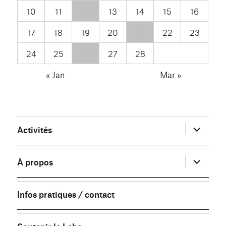
10
11
12
13
14
15
16
17
18
19
20
21
22
23
24
25
26
27
28
« Jan
Mar »
ouvrir
Activités
le
sous-
menu
ouvrir
À propos
le
sous-
menu
Infos pratiques / contact