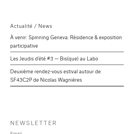
PAG
PAG
des
E
E
PRÉ
SUIV
publications
CÉD
ANT
ENT
E
Actualité / News
E
À venir: Spinning Geneva: Résidence & exposition
participative
Les Jeudis d’été #3 — Bis(que) au Labo
Deuxième rendez-vous estival autour de
SF43C2P de Nicolas Wagnières
NEWSLETTER
Email