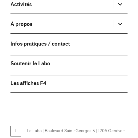
ouvrir
Activités
le
sous-
menu
ouvrir
À propos
le
sous-
menu
Infos pratiques / contact
Soutenir le Labo
Les affiches F4
FB
Le Labo
| Boulevard Saint-Georges 5 | 1205 Genève –