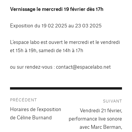
Vernissage le mercredi 19 février dès 17h
Exposition du 19 02 2025 au 23 03 2025
L’espace labo est ouvert le mercredi et le vendredi
et 15h à 19h, samedi de 14h à 17h
ou sur rendez-vous : contact@espacelabo.net
Navigation
PRÉCÉDENT
SUIVANT
de
Publication
Horaires de l’exposition
Publication
Vendredi 21 février,
précédente :
l’article
de Céline Burnand
suivante :
performance live sonore
avec Marc Berman,