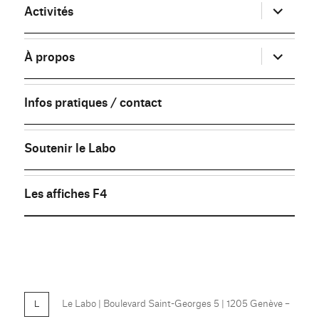
ouvrir
Activités
le
sous-
menu
ouvrir
À propos
le
sous-
menu
Infos pratiques / contact
Soutenir le Labo
Les affiches F4
FB
Le Labo
| Boulevard Saint-Georges 5 | 1205 Genève –