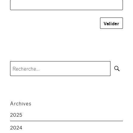
Rec
Recherche
pour :
Archives
2025
2024