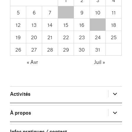
5
6
7
8
9
10
11
12
13
14
15
16
17
18
19
20
21
22
23
24
25
26
27
28
29
30
31
« Avr
Juil »
ouvrir
Activités
le
sous-
menu
ouvrir
À propos
le
sous-
menu
Infos pratiques / contact