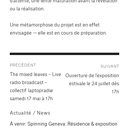
d’attente, une lente maturation avant la révélation
ou la réalisation.
Une métamorphose du projet est en effet
envisagée — elle est en cours de préparation.
Navigation
PRÉCÉDENT
SUIVANT
de
Publication
The mixed leaves – Live
Publication
Ouverture de l’exposition
précédente :
l’article
radio broadcast –
suivante :
estivale le 24 juillet dès
collectif laptopradiø
17h
samedi 17 mai à 17h
Actualité / News
À venir: Spinning Geneva: Résidence & exposition