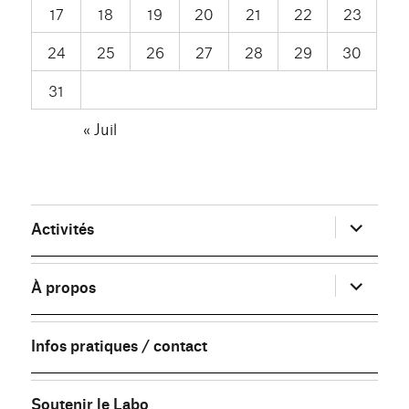
17
18
19
20
21
22
23
24
25
26
27
28
29
30
31
« Juil
ouvrir
Activités
le
sous-
menu
ouvrir
À propos
le
sous-
menu
Infos pratiques / contact
Soutenir le Labo