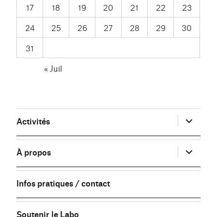
17
18
19
20
21
22
23
24
25
26
27
28
29
30
31
« Juil
ouvrir
Activités
le
sous-
menu
ouvrir
À propos
le
sous-
menu
Infos pratiques / contact
Soutenir le Labo